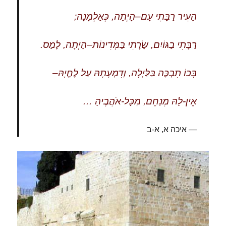
הָעִיר רַבָּתִי עָם–הָיְתָה, כְּאַלְמָנָה;
רַבָּתִי בַגּוֹיִם, שָׂרָתִי בַּמְּדִינוֹת–הָיְתָה, לָמַס.
בָּכוֹ תִבְכֶּה בַּלַּיְלָה, וְדִמְעָתָהּ עַל לֶחֱיָהּ–
אֵין-לָהּ מְנַחֵם, מִכָּל-אֹהֲבֶיהָ …
איכה א, א-ב