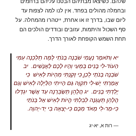
שלהם. כשיצאו מבתיהם הבטנו עליהם ברחמים
ובחמלה מהולים בפחד. אין לנו למה לצפות עד
ליום שבו, בדרך זו או אחרת, ייטהרו מהמחלה. על
סף השכול והיתמות, עזובים ובודדים הולכים הם
תחת השמש הקופחת לאורך הדרך.
יא
וַתֹּאמֶר נָעֳמִי שֹׁבְנָה בְנֹתַי לָמָּה תֵלַכְנָה עִמִּי
הַעוֹד-לִי בָנִים בְּמֵעַי וְהָיוּ לָכֶם לַאֲנָשִׁים.
יב
שֹׁבְנָה בְנֹתַי לֵכְןָ כִּי זָקַנְתִּי מִהְיוֹת לְאִישׁ כִּי
אָמַרְתִּי יֶשׁ-לִי תִקְוָה גַּם הָיִיתִי הַלַּיְלָה לְאִישׁ וְגַם
יָלַדְתִּי בָנִים.
יג
הֲלָהֵן תְּשַׂבֵּרְנָה עַד אֲשֶׁר יִגְדָּלוּ
הֲלָהֵן תֵּעָגֵנָה לְבִלְתִּי הֱיוֹת לְאִישׁ אַל בְּנֹתַי
כִּי-מַר-לִי מְאֹד מִכֶּם כִּי-יָצְאָה בִי יַד-יְהוָה.
רות א, יא-יג