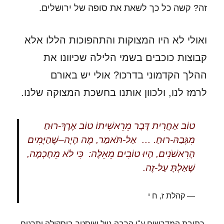
זה? קשה כל כך לשאת את סופה של ירושלים.
ואולי לא היו המצוקות והתהפוכות הללו אלא
קבוצות כוכבים בשמי הלילה שכיוונו את
ההלך הקדמוני בדרכו? אולי יש באורם
לרמז לנו, ולכוון אותנו בחשכת המצוקה שלנו.
טוֹב אַחֲרִית דָּבָר מֵרֵאשִׁיתוֹ טוֹב אֶרֶךְ-רוּחַ
מִגְּבַהּ-רוּחַ. … אַל-תֹּאמַר, מֶה הָיָה–שֶׁהַיָּמִים
הָרִאשֹׁנִים, הָיוּ טוֹבִים מֵאֵלֶּה: כִּי לֹא מֵחָכְמָה,
שָׁאַלְתָּ עַל-זֶה.
קהלת ז, ח י
כתיבת המדרשים ע"י הרבה גייל שוסטר-בוסקילה ותרגום