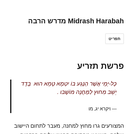
Midrash Harabah מדרש הרבה
תפריט
פרשת תזריע
כָּל-יְמֵי אֲשֶׁר הַנֶּגַע בּוֹ יִטְמָא טָמֵא הוּא
בָּדָד
יֵשֵׁב מִחוּץ לַמַּחֲנֶה מוֹשָׁבו‎ .
ויקרא יג, מו
המצורעים גרו מחוץ למחנה, מעבר לתחום היישוב