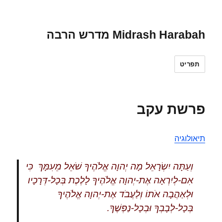
Midrash Harabah מדרש הרבה
תפריט
פרשת עקב
תיאולוגיה
וְעַתָּה יִשְׂרָאֵל מָה יְהוָה אֱלֹהֶיךָ שֹׁאֵל מֵעִמָּךְ כִּי
אִם-לְיִרְאָה אֶת-יְהוָה אֱלֹהֶיךָ לָלֶכֶת בְּכָל-דְּרָכָיו
וּלְאַהֲבָה אֹתוֹ וְלַעֲבֹד אֶת-יְהוָה אֱלֹהֶיךָ
בְּכָל-לְבָבְךָ וּבְכָל-נַפְשֶׁךָ.