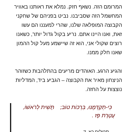
המרומם הזה. נשאף חזק. נמלא את ראותנו באוויר
המחשמל הזה שסביבנו. נביט בפניהם של שחקני
הקבוצה המופלאה שלנו, שהרי למעננו הם עשו
זאת, ואנו היינו אתם. נריע בקול גדול יותר, כשאנו
רוצים שקולי אני, הוא זה שיישמע מעל קול ההמון
שאנו חלק ממנו.
והגיע הרגע. האוהדים מריעים בהתלהבות כשזוהר
הניצחון מאיר את הקבוצה – הגביע ביד, המדליות
נוצצות על החזה.
כִּי-תְקַדְּמֶנּוּ, בִּרְכוֹת טוֹב; תָּשִׁית לְרֹאשׁוֹ,
עֲטֶרֶת פָּז .
תהילים כא, ד