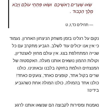
שְׂאוּ שְׁעָרִים רָאשֵׁיכֶם וּשְׂאוּ פִּתְחֵי עוֹלָם וְיָבֹא
מֶלֶךְ הַכָּבוד .
תהילים כד,ז, ט
נקום על רגלינו בזמן משחק הניצחון האחרון. נעמוד
כי אין אנו יכולים עוד לשלב. הגביע מתקרב עם כל
שנייה המתחלפת בצג. אין עולם מחוץ לאצטדיון,
וקולות ההמון נושאים אותנו מעלה. האקסטזה של
המנצחים הולמת בחזקה בלבנו ובאוזנינו. כולנו
שרים בקול אחד, קופצים כאחד, צועקים כאחד!
כולנו אחד בהמולה, כולנו המולה אחת כשהגביע
בידינו!
נאמנות ומסירות לקבוצה הם שנשאו אותנו לרגע