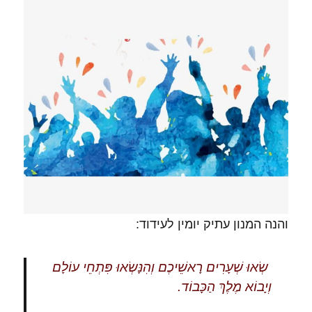
והנה המנון עתיק יומין לעידוד:
שְׂאוּ שְׁעָרִים רָאשֵׁיכֶם וְהִנָּשְׂאוּ פִּתְחֵי עוֹלָם
וְיָבוֹא מֶלֶךְ הַכָּבוֹד.