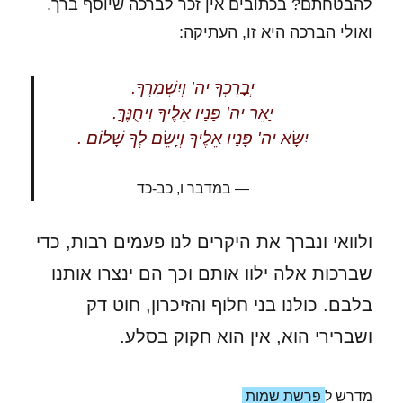
להבטחתם? בכתובים אין זכר לברכה שיוסף ברך.
ואולי הברכה היא זו, העתיקה:
יְבָרֶכְךָ יה' וְיִשְׁמְרֶךָ.
יָאֵר יה' פָּנָיו אֵלֶיךָ וִיחֻנֶּךָּ.
יִשָּׂא יה' פָּנָיו אֵלֶיךָ וְיָשֵׂם לְךָ שָׁלוֹם .
במדבר ו, כב-כד
ולוואי ונברך את היקרים לנו פעמים רבות, כדי
שברכות אלה ילוו אותם וכך הם ינצרו אותנו
בלבם. כולנו בני חלוף והזיכרון, חוט דק
ושברירי הוא, אין הוא חקוק בסלע.
מדרש ל
פרשת שמות