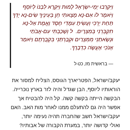
וַיִּקְרְבוּ יְמֵי-יִשְׂרָאֵל לָמוּת וַיִּקְרָא לִבְנוֹ לְיוֹסֵף
וַיֹּאמֶר לוֹ אִם-נָא מָצָאתִי חֵן בְּעֵינֶיךָ שִׂים-נָא יָדְךָ
תַּחַת יְרֵכִי וְעָשִׂיתָ עִמָּדִי חֶסֶד וֶאֱמֶת אַל-נָא
תִקְבְּרֵנִי בְּמִצְרָיִם.
ל
וְשָׁכַבְתִּי עִם-אֲבֹתַי
וּנְשָׂאתַנִי מִמִּצְרַיִם וּקְבַרְתַּנִי בִּקְבֻרָתָם וַיֹּאמַר
אָנֹכִי אֶעֱשֶׂה כִדְבָרֶךָ.
בראשית מז, כט-ל
יעקב/ישראל, הפטריארך הגוסס, הצליח למסור את
הוראותיו ליוסף, הבן שגדל והיה לזר בארץ נוכרייה.
הבקשה הייתה בקשה קשה. קל היה להבטיח אך
אפשר היה גם להתעלם ממנו לאחר מות האב. האם
יעקב/ישראל חשב שהחברה תהיה נעימה יותר,
ואולי קדושה יותר, במערת הקבורה של אבותיו?