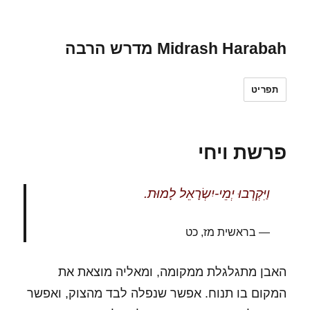
Midrash Harabah מדרש הרבה
תפריט
פרשת ויחי
וַיִּקְרְבוּ יְמֵי-יִשְׂרָאֵל לָמוּת.
בראשית מז, כט
האבן מתגלגלת ממקומה, ומאליה מוצאת את
המקום בו תנוח. אפשר שנפלה לבד מהצוק, ואפשר