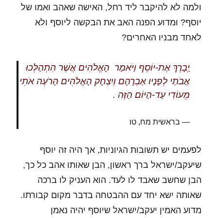
ולמה לא להיקבר ליד רחל, האישה שאהב ואמו של
יוסף? ומדוע הפנה האב את הבקשה ליוסף ולא
לאחד מבניו האחרים?
ַיְבָרֶךְ אֶת-יוֹסֵף וַיֹּאמַר הָאֱלֹהִים אֲשֶׁר הִתְהַלְּכוּ
אֲבֹתַי לְפָנָיו אַבְרָהָם וְיִצְחָק הָאֱלֹהִים הָרֹעֶה אֹתִי
מֵעוֹדִי עַד-הַיּוֹם הַזֶּה .
בראשית מח, טו
לפעמים יש תשובות הגיוניות, אך היה זה יוסף
שיעקב/ישראל ברך ראשון, הבן שאותו אהב כל כך,
הבן שחשב שאבד לו לעד. הוא העניק לו ברכה
שאותה ישא יחד עם ההבטחה בדבר מקום קבורתו.
מדוע האמין יעקב/ישראל שיוסף יהיה נאמן